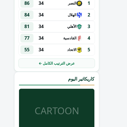
86
34
1
النصر
84
34
2
الهلال
81
34
3
الأهلي
77
34
4
القادسية
55
34
5
الاتحاد
عرض الترتيب الكامل ←
كاريكاتير اليوم
CARTOON