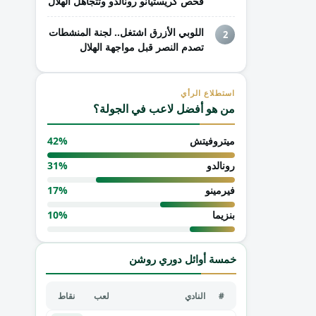
فحص كريستيانو رونالدو وتتجاهل الهلال
اللوبي الأزرق اشتغل.. لجنة المنشطات
2
تصدم النصر قبل مواجهة الهلال
استطلاع الرأي
من هو أفضل لاعب في الجولة؟
ميتروفيتش
42%
رونالدو
31%
فيرمينو
17%
بنزيما
10%
خمسة أوائل دوري روشن
#
النادي
لعب
نقاط