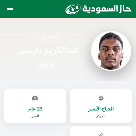
الجناح الأيسر
عبدالكريم دارسي
نادي الهلال
🎂
⚽
الجناح الأيسر
23 عام
المركز
العمر
📏