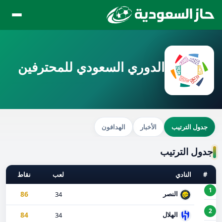
الدوري السعودي للمحترفين
جدول الترتيب
الأخبار
الهدافون
جدول الترتيب
#
النادي
لعب
نقاط
1
86
النصر
34
2
84
الهلال
34