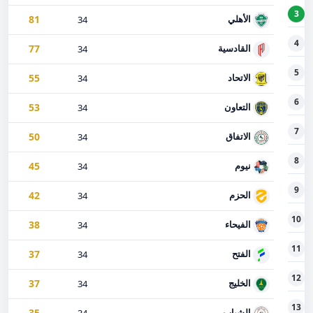
3
81
الأهلي
34
4
77
القادسية
34
5
55
الاتحاد
34
6
53
التعاون
34
7
50
الاتفاق
34
8
45
نيوم
34
9
42
الحزم
34
10
38
الفيحاء
34
11
37
الفتح
34
12
37
الخليج
34
13
35
الشباب