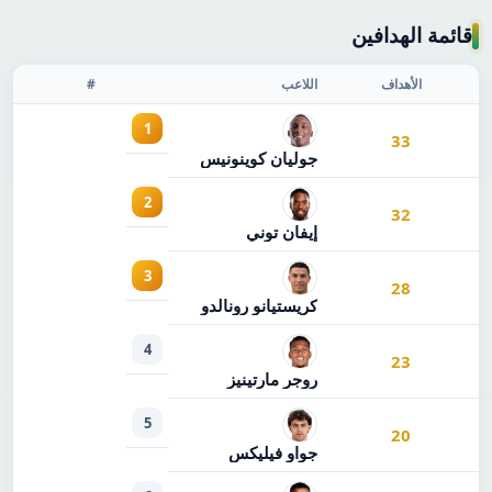
قائمة الهدافين
الأهداف
اللاعب
#
1
33
جوليان كوينونيس
2
32
إيفان توني
3
28
كريستيانو رونالدو
4
23
روجر مارتينيز
5
20
جواو فيليكس