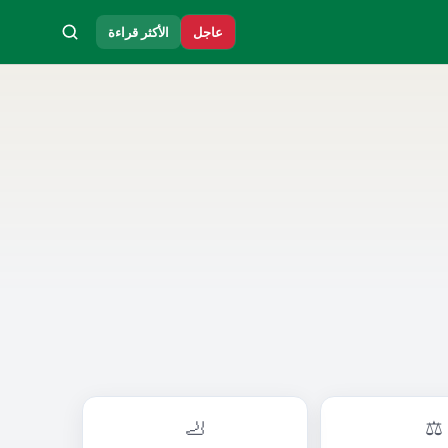
عاجل
الأكثر قراءة
🦶
⚖️