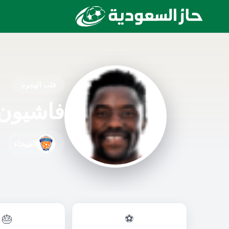
قلب الهجوم
فاشيون 
الفيحاء
🎂
⚽