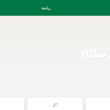
رياضة
ساكالا
📏