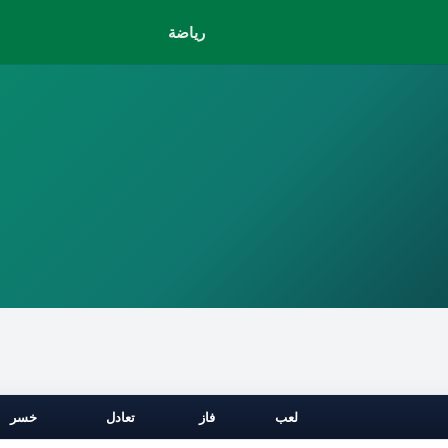
رياضة
لعب
فاز
تعادل
خسر