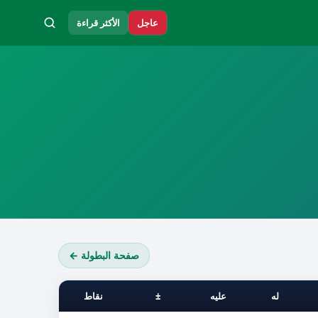
عاجل
الأكثر قراءة
صفحة البطولة ←
له
عليه
±
نقاط