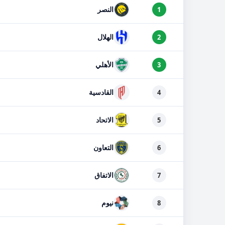
النصر
1
الهلال
2
الأهلي
3
القادسية
4
الاتحاد
5
التعاون
6
الاتفاق
7
نيوم
8