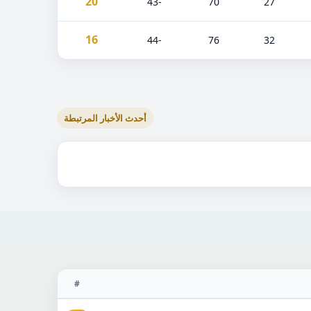
20
-43
70
27
16
-44
76
32
أحدث الأخبار المرتبطة
#