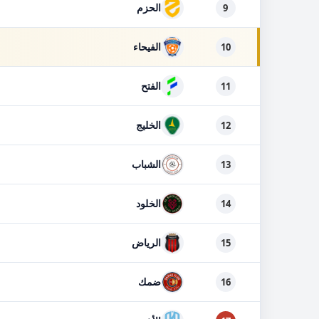
الحزم
9
الفيحاء
10
الفتح
11
الخليج
12
الشباب
13
الخلود
14
الرياض
15
ضمك
16