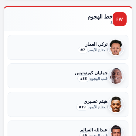
خط الهجوم
FW
8
تركي العمار
الجناح الأيسر
#7
جوليان كوينونيس
قلب الهجوم
#33
هيثم عسيري
الجناح الأيمن
#19
عبدالله السالم
قلب الهجوم
#9