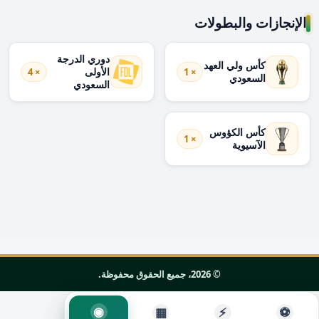
الإنجازات والبطولات
دوري الدرجة
كأس ولي العهد
الأولى
× 4
× 1
السعودي
السعودي
كأس الكؤوس
× 1
الآسيوية
© 2026، جميع الحقوق محفوظة.
◉
▦
⚡
⚽