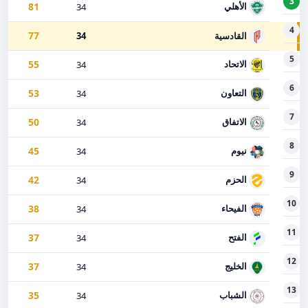
3
81
الأهلي
34
4
77
القادسية
34
5
55
الاتحاد
34
6
53
التعاون
34
7
50
الاتفاق
34
8
45
نيوم
34
9
42
الحزم
34
10
38
الفيحاء
34
11
37
الفتح
34
12
37
الخليج
34
13
35
الشباب
34