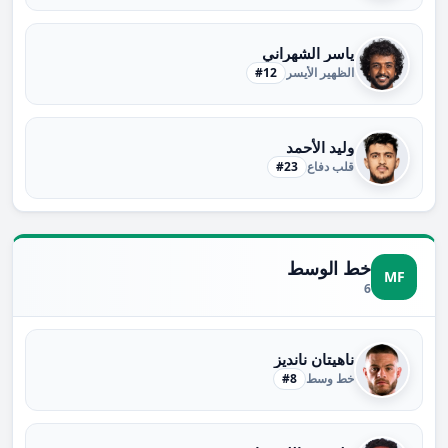
ياسر الشهراني
الظهير الأيسر
#12
وليد الأحمد
قلب دفاع
#23
خط الوسط
MF
6
ناهيتان نانديز
خط وسط
#8