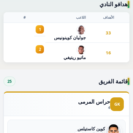
هدافو النادي
الأهداف
اللاعب
#
1
33
جوليان كوينونيس
2
16
ماتيو ريتيغي
قائمة الفريق
25
حراس المرمى
GK
4
كوين كاستيلس