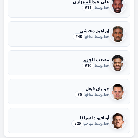
علي عبدالله هزازي
خط وسط
#11
إبراهيم محنشي
خط وسط مدافع
#40
مصعب الجوير
خط وسط
#10
جوليان فيغل
خط وسط مدافع
#5
أوتافيو دا سيلفا
خط وسط مهاجم
#25