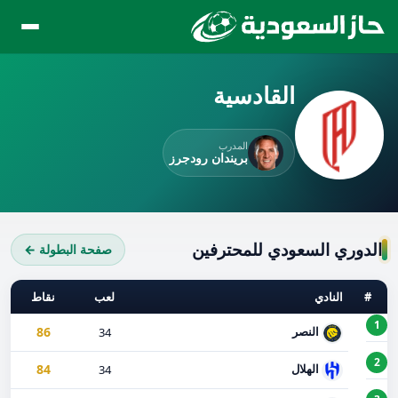
القادسية
المدرب
بريندان رودجرز
الدوري السعودي للمحترفين
صفحة البطولة ←
#
النادي
لعب
نقاط
1
86
النصر
34
2
84
الهلال
34