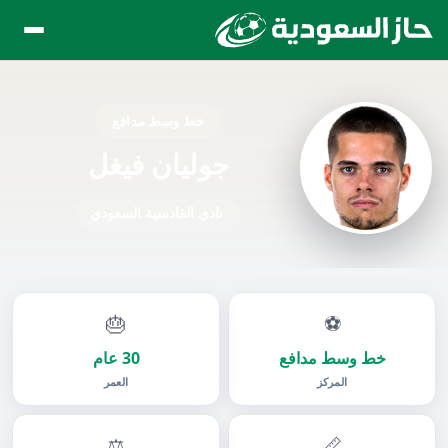
خط وسط مدافع
جوليان فيغل
نادي القادسية السعودي
🎂
⚽
خط وسط مدافع
30 عام
المركز
العمر
⚖️
📏