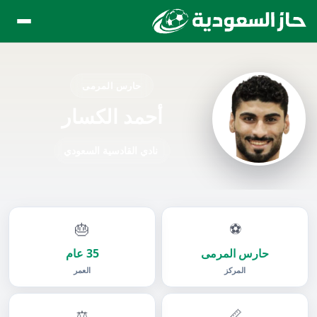
حارس المرمى
أحمد الكسار
نادي القادسية السعودي
🎂
⚽
حارس المرمى
35 عام
المركز
العمر
⚖️
📏