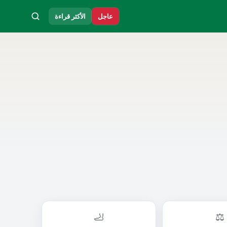
عاجل
الأكثر قراءة
🦶
⚖️