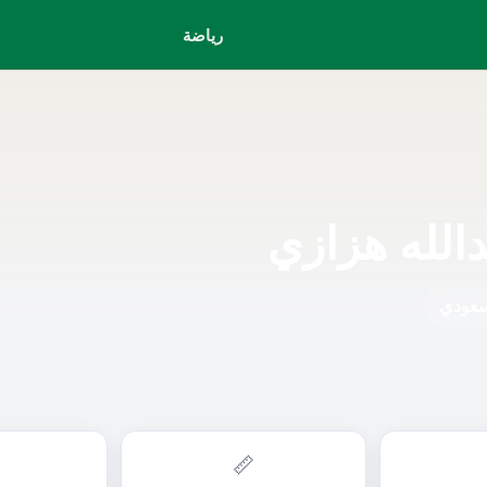
رياضة
الله هزازي
لسعودي
📏