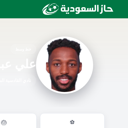
خط وسط
علي عبد
نادي القادسية ا
🎂
⚽