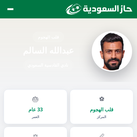
قلب الهجوم
عبدالله السالم
نادي القادسية السعودي
🎂
⚽
قلب الهجوم
33 عام
المركز
العمر
⚖️
📏