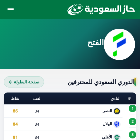
الفتح
الدوري السعودي للمحترفين
صفحة البطولة ←
#
النادي
لعب
نقاط
1
86
النصر
34
2
84
الهلال
34
3
81
الأهلي
34