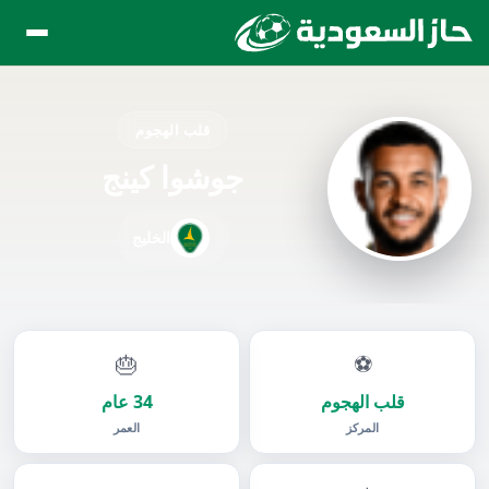
قلب الهجوم
جوشوا كينج
الخليج
🎂
⚽
قلب الهجوم
34 عام
المركز
العمر