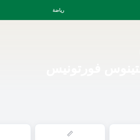
رياضة
تينوس فورتونيس
📏