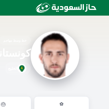
خط وسط مهاجم
كونستان
الخليج
🎂
⚽