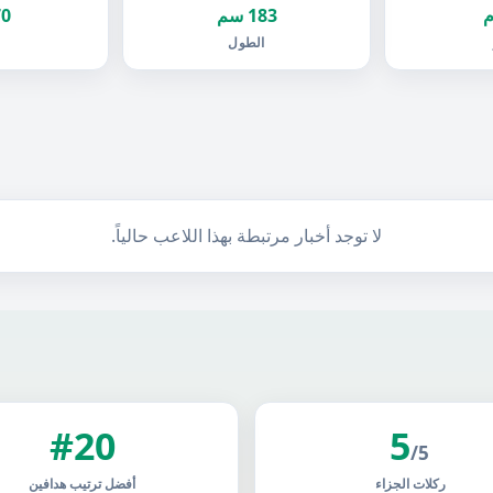
183 سم
70 ك
الطول
ا
لا توجد أخبار مرتبطة بهذا اللاعب حالياً.
#20
5
/5
ركلات الجزاء
أفضل ترتيب هدافين