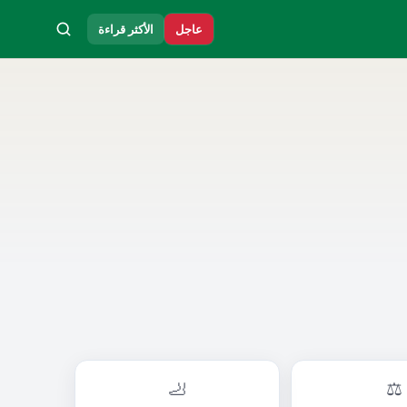
عاجل
الأكثر قراءة
🦶
⚖️