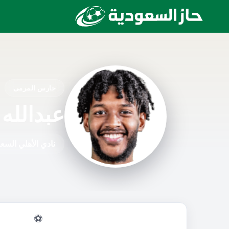
حارس المرمى
عبدالله
نادي الأهلي السع
⚽