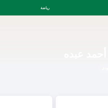
رياضة
 أحمد عبده
ودي