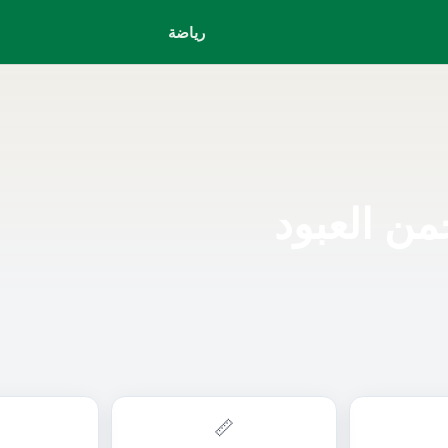
رياضة
من العبود
📏