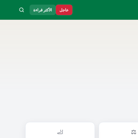
عاجل
الأكثر قراءة
🦶
⚖️