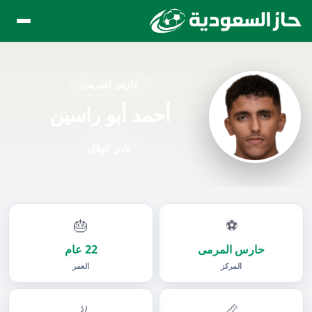
حارس المرمى
أحمد أبو راسين
نادي الهلال
🎂
⚽
حارس المرمى
22 عام
المركز
العمر
🦶
📏