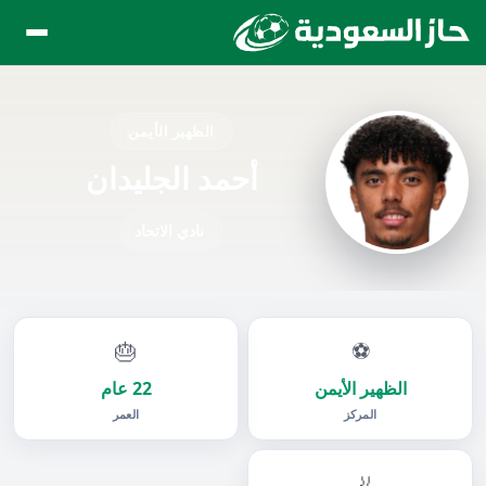
الظهير الأيمن
أحمد الجليدان
نادي الاتحاد
🎂
⚽
الظهير الأيمن
22 عام
المركز
العمر
🦶