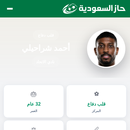
قلب دفاع
أحمد شراحيلي
نادي الاتحاد
🎂
⚽
قلب دفاع
32 عام
المركز
العمر
⚖️
📏