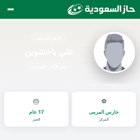
حارس المرمى
علي باخشوين
نادي الأهلي السعودي
🎂
⚽
حارس المرمى
17 عام
المركز
العمر