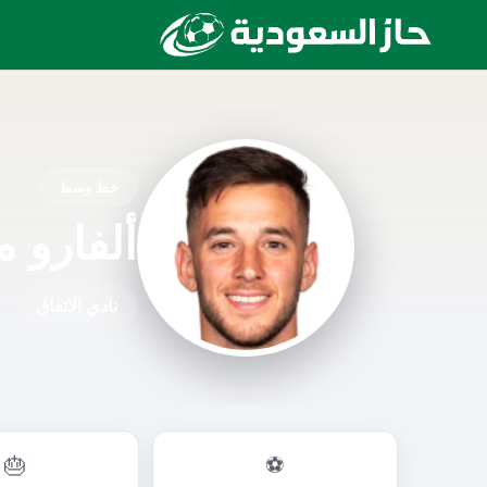
خط وسط
ألفارو م
نادي الاتفاق
🎂
⚽