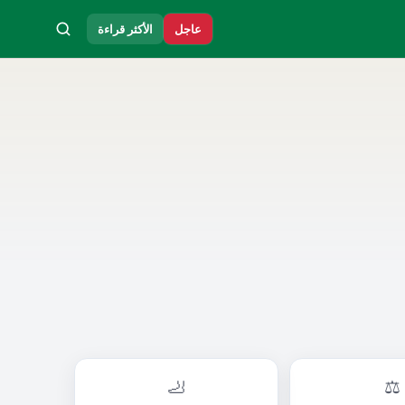
عاجل
الأكثر قراءة
🦶
⚖️