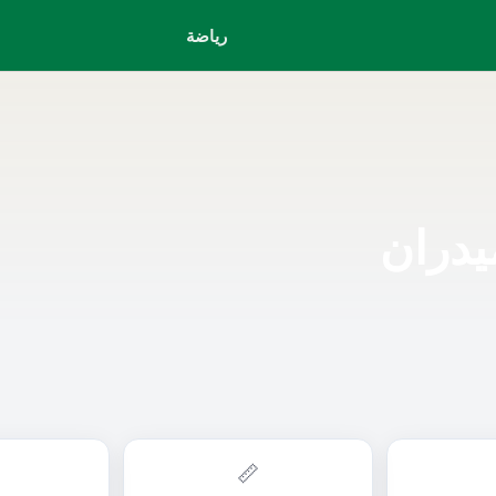
رياضة
يدران
📏