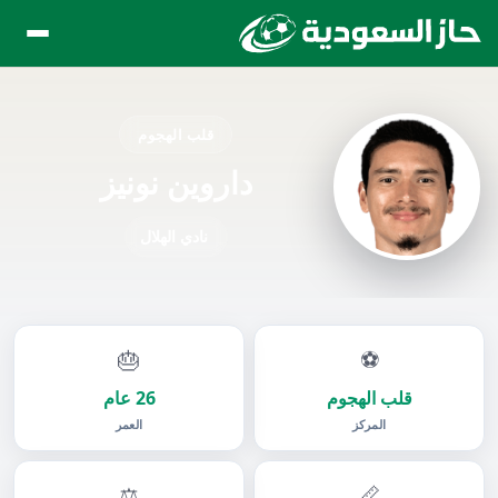
قلب الهجوم
داروين نونيز
نادي الهلال
🎂
⚽
قلب الهجوم
26 عام
المركز
العمر
⚖️
📏