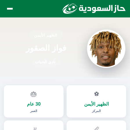
الظهير الأيمن
فواز الصقور
نادي الشباب
🎂
⚽
الظهير الأيمن
30 عام
المركز
العمر
🦶
📏