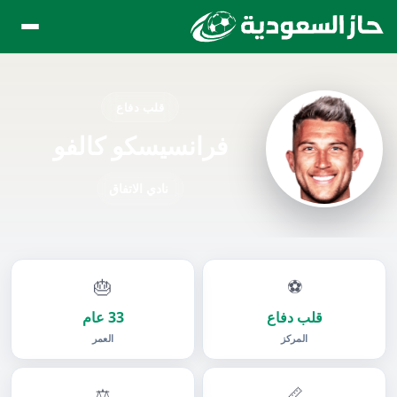
قلب دفاع
فرانسيسكو كالفو
نادي الاتفاق
🎂
⚽
قلب دفاع
33 عام
المركز
العمر
⚖️
📏