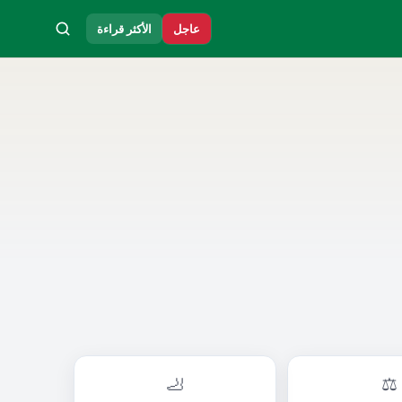
عاجل
الأكثر قراءة
🦶
⚖️