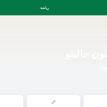
رياضة
ون جالينو
ودي
📏