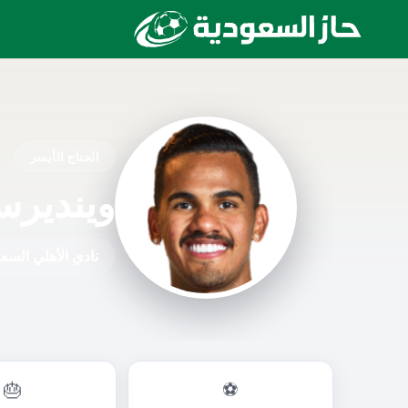
الجناح الأيسر
وينديرس
نادي الأهلي السع
🎂
⚽