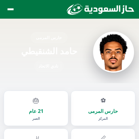
حارس المرمى
حامد الشنقيطي
نادي الاتحاد
🎂
⚽
حارس المرمى
21 عام
المركز
العمر
🦶
📏