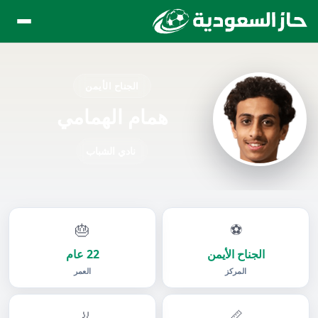
الجناح الأيمن
همام الهمامي
نادي الشباب
🎂
⚽
الجناح الأيمن
22 عام
المركز
العمر
🦶
📏