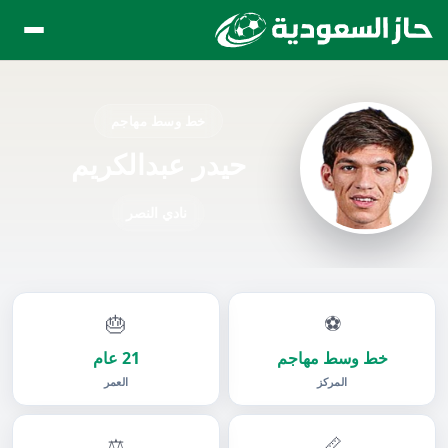
خط وسط مهاجم
حيدر عبدالكريم
نادي النصر
🎂
⚽
خط وسط مهاجم
21 عام
المركز
العمر
⚖️
📏