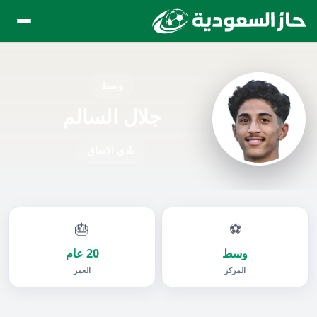
وسط
جلال السالم
نادي الاتفاق
🎂
⚽
وسط
20 عام
المركز
العمر