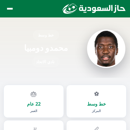
خط وسط
محمدو دومبيا
نادي الاتحاد
🎂
⚽
خط وسط
22 عام
المركز
العمر
🦶
📏