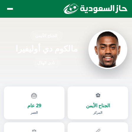
الجناح الأيمن
مالكوم دي أوليفيرا
نادي الهلال
🎂
⚽
الجناح الأيمن
29 عام
المركز
العمر
⚖️
📏