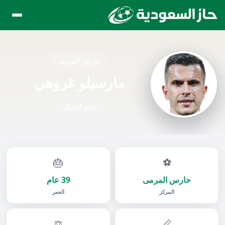
حارس المرمى
مارسيلو غروهي
نادي الشباب
🎂
⚽
حارس المرمى
39 عام
المركز
العمر
⚖️
📏