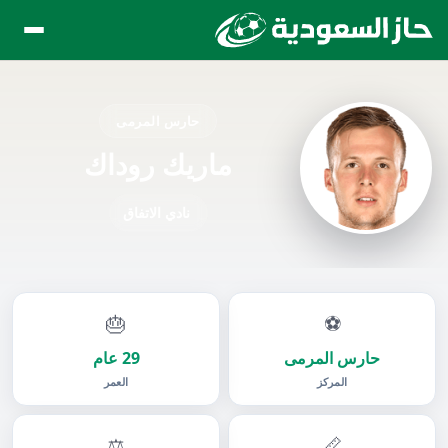
حارس المرمى
ماريك روداك
نادي الاتفاق
🎂
⚽
حارس المرمى
29 عام
المركز
العمر
⚖️
📏