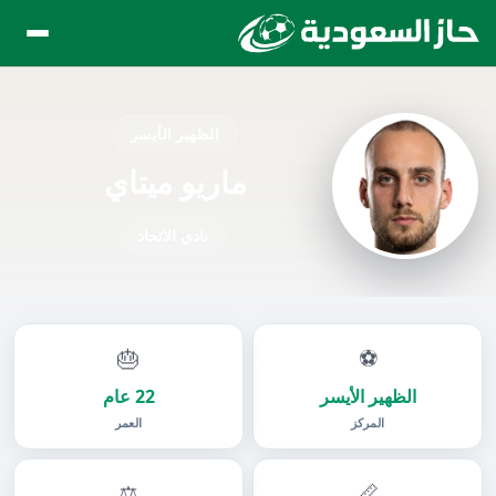
الظهير الأيسر
ماريو ميتاي
نادي الاتحاد
🎂
⚽
الظهير الأيسر
22 عام
المركز
العمر
⚖️
📏