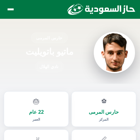
حارس المرمى
ماتيو باتويليت
نادي الهلال
🎂
⚽
حارس المرمى
22 عام
المركز
العمر
🦶
📏