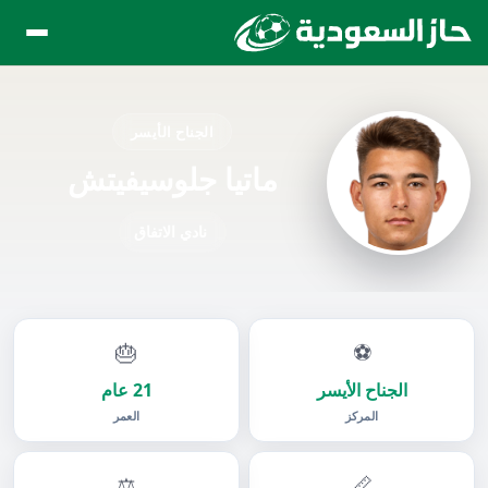
الجناح الأيسر
ماتيا جلوسيفيتش
نادي الاتفاق
🎂
⚽
الجناح الأيسر
21 عام
المركز
العمر
⚖️
📏