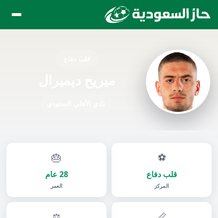
قلب دفاع
ميريح ديميرال
نادي الأهلي السعودي
🎂
⚽
قلب دفاع
28 عام
المركز
العمر
⚖️
📏