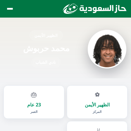
الظهير الأيمن
محمد حربوش
نادي الشباب
🎂
⚽
الظهير الأيمن
23 عام
المركز
العمر
🦶