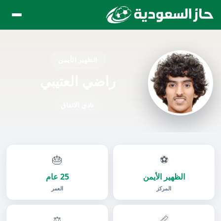
الظهير الأيمن
راضي العتيبي
نادي الاتفاق
🎂
⚽
الظهير الأيمن
25 عام
المركز
العمر
⚖️
📏