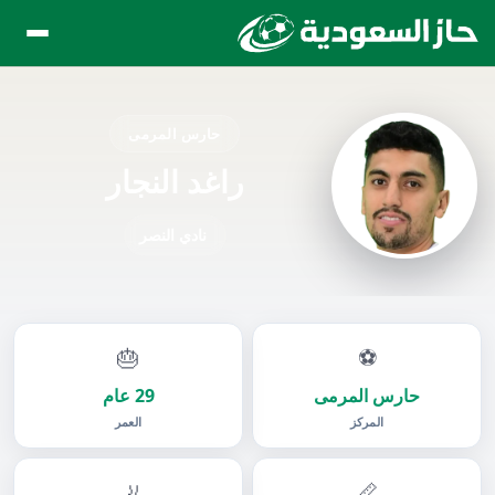
حارس المرمى
راغد النجار
نادي النصر
🎂
⚽
حارس المرمى
29 عام
المركز
العمر
🦶
📏