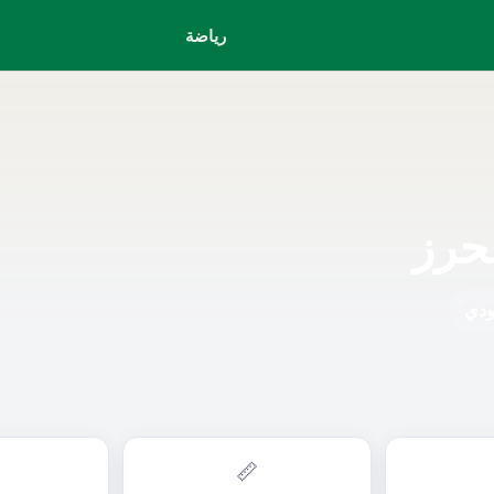
رياضة
حرز
ودي
📏