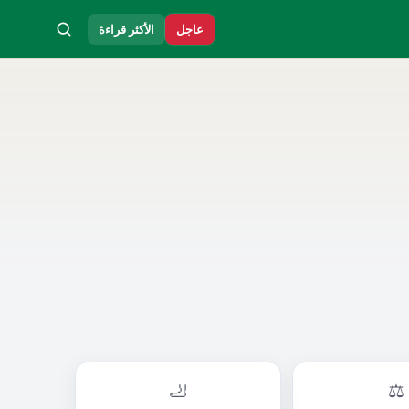
عاجل
الأكثر قراءة
🦶
⚖️