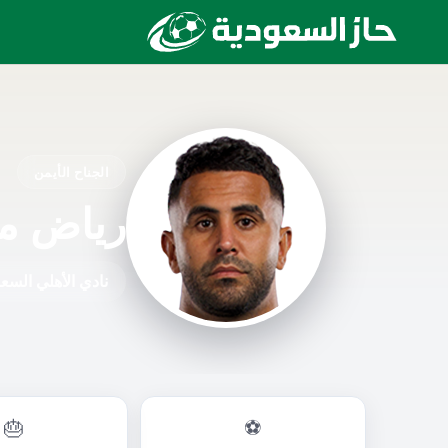
الجناح الأيمن
رياض م
نادي الأهلي السع
🎂
⚽