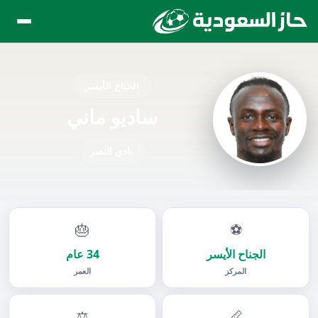
الجناح الأيسر
ساديو ماني
نادي النصر
🎂
⚽
الجناح الأيسر
34 عام
المركز
العمر
⚖️
📏