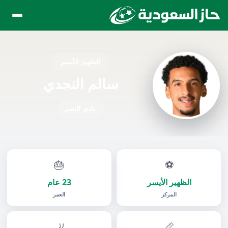
الظهير الأيسر
سالم النجدي
نادي النصر
🎂
⚽
الظهير الأيسر
23 عام
المركز
العمر
🦶
📏