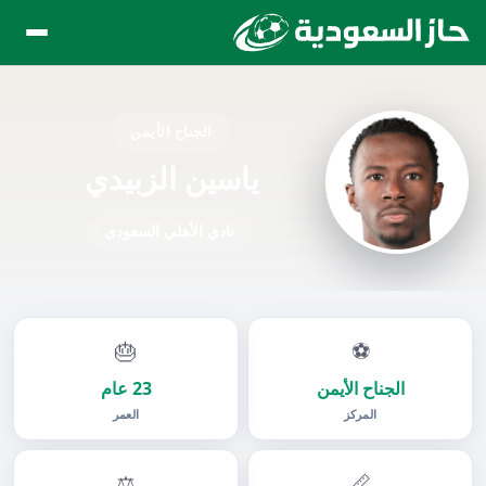
الجناح الأيمن
ياسين الزبيدي
نادي الأهلي السعودي
🎂
⚽
الجناح الأيمن
23 عام
المركز
العمر
⚖️
📏