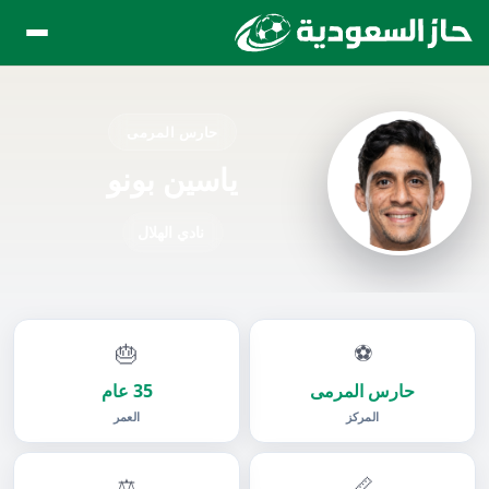
حارس المرمى
ياسين بونو
نادي الهلال
🎂
⚽
حارس المرمى
35 عام
المركز
العمر
⚖️
📏