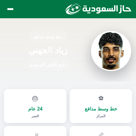
خط وسط مدافع
زياد الجهني
نادي الأهلي السعودي
🎂
⚽
خط وسط مدافع
24 عام
المركز
العمر
🦶
📏