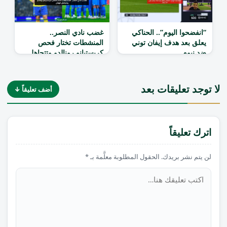
“انفضحوا اليوم”.. الحناكي
غضب نادي النصر..
يعلق بعد هدف إيفان توني
المنشطات تختار فحص
ضد نيوم
كريستيانو رونالدو وتتجاهل
الهلال
لا توجد تعليقات بعد
أضف تعليقاً ↓
اترك تعليقاً
لن يتم نشر بريدك. الحقول المطلوبة معلَّمة بـ *
تعليق