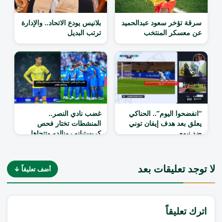
سرقة تؤخر سعود عبدالحميد
بلانيس يودع الاتحاد.. والإدارة
عن معسكر المنتخب
ترتب البديل
“انفضحوا اليوم”.. الحناكي
غضب نادي النصر..
يعلق بعد هدف إيفان توني
المنشطات تختار فحص
ضد نيوم
كريستيانو رونالدو وتتجاهل
الهلال
لا توجد تعليقات بعد
أضف تعليقاً ↓
اترك تعليقاً